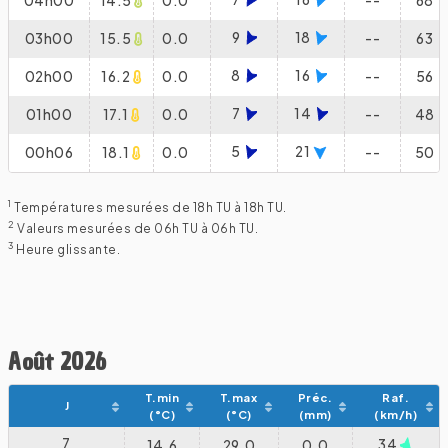
04h00
14.5
0.0
--
68
9
18
03h00
15.5
0.0
--
63
8
16
02h00
16.2
0.0
--
56
7
14
01h00
17.1
0.0
--
48
5
21
00h06
18.1
0.0
--
50
1
Températures mesurées de 18h TU à 18h TU.
2
Valeurs mesurées de 06h TU à 06h TU.
3
Heure glissante.
Août 2026
T.min
T.max
Préc.
Raf.
J
(°C)
(°C)
(mm)
(km/h)
7
34
14.6
29.0
0.0