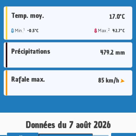
Temp. moy.
17.0°C
1
2
Min.
-0.5°C
Max.
42.7°C
Précipitations
479.2 mm
Rafale max.
85 km/h
Données du 7 août 2026