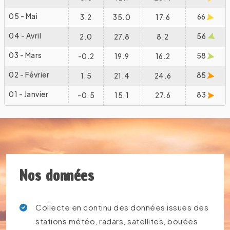
05 - Mai
66
3.2
35.0
17.6
04 - Avril
56
2.0
27.8
8.2
03 - Mars
58
-0.2
19.9
16.2
02 - Février
85
1.5
21.4
24.6
01 - Janvier
83
-0.5
15.1
27.6
Nos données
Collecte en continu des données issues des
stations météo, radars, satellites, bouées