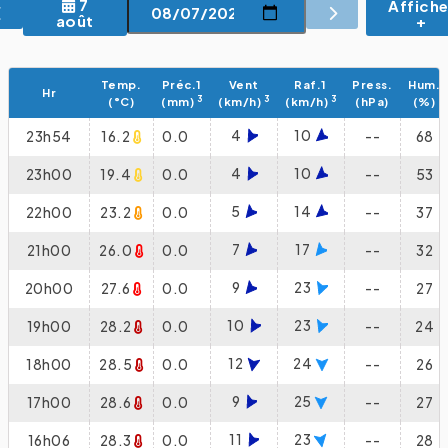
7
Affiche
+
août
Temp.
Préc.1
Vent
Raf.1
Press.
Hum.
Hr
3
3
3
(°C)
(mm)
(km/h)
(km/h)
(hPa)
(%)
4
10
23h54
16.2
0.0
--
68
4
10
23h00
19.4
0.0
--
53
5
14
22h00
23.2
0.0
--
37
7
17
21h00
26.0
0.0
--
32
9
23
20h00
27.6
0.0
--
27
10
23
19h00
28.2
0.0
--
24
12
24
18h00
28.5
0.0
--
26
9
25
17h00
28.6
0.0
--
27
11
23
16h06
28.3
0.0
--
28