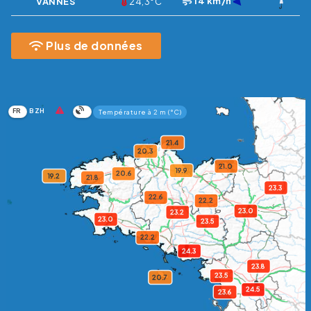
14 km/h
VANNES
24,3°C
Plus de données
FR
BZH
Température à 2 m (°C)