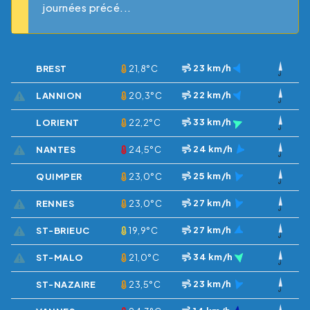
journées précé...
23 km/h
BREST
21,8°C
22 km/h
LANNION
20,3°C
33 km/h
LORIENT
22,2°C
24 km/h
NANTES
24,5°C
25 km/h
QUIMPER
23,0°C
27 km/h
RENNES
23,0°C
27 km/h
ST-BRIEUC
19,9°C
34 km/h
ST-MALO
21,0°C
23 km/h
ST-NAZAIRE
23,5°C