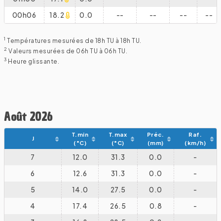
00h06
18.2
0.0
--
--
--
--
1
Températures mesurées de 18h TU à 18h TU.
2
Valeurs mesurées de 06h TU à 06h TU.
3
Heure glissante.
Août 2026
T.min
T.max
Préc.
Raf.
J
(°C)
(°C)
(mm)
(km/h)
7
12.0
31.3
0.0
-
6
12.6
31.3
0.0
-
5
14.0
27.5
0.0
-
4
17.4
26.5
0.8
-