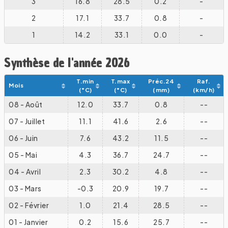
3
16.8
28.5
0.2
-
2
17.1
33.7
0.8
-
1
14.2
33.1
0.0
-
Synthèse de l'année 2026
T.min
T.max
Préc.24
Raf.
Mois
(°C)
(°C)
(mm)
(km/h)
08 - Août
12.0
33.7
0.8
--
07 - Juillet
11.1
41.6
2.6
--
06 - Juin
7.6
43.2
11.5
--
05 - Mai
4.3
36.7
24.7
--
04 - Avril
2.3
30.2
4.8
--
03 - Mars
-0.3
20.9
19.7
--
02 - Février
1.0
21.4
28.5
--
01 - Janvier
0.2
15.6
25.7
--