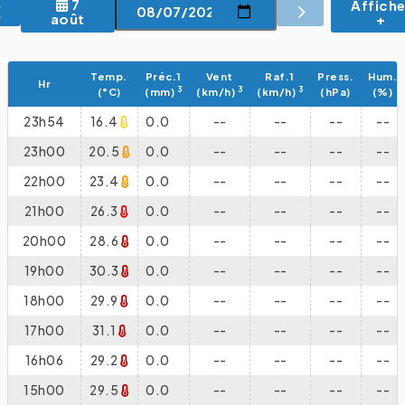
7
Affiche
+
août
Temp.
Préc.1
Vent
Raf.1
Press.
Hum.
Hr
3
3
3
(°C)
(mm)
(km/h)
(km/h)
(hPa)
(%)
23h54
16.4
0.0
--
--
--
--
23h00
20.5
0.0
--
--
--
--
22h00
23.4
0.0
--
--
--
--
21h00
26.3
0.0
--
--
--
--
20h00
28.6
0.0
--
--
--
--
19h00
30.3
0.0
--
--
--
--
18h00
29.9
0.0
--
--
--
--
17h00
31.1
0.0
--
--
--
--
16h06
29.2
0.0
--
--
--
--
15h00
29.5
0.0
--
--
--
--