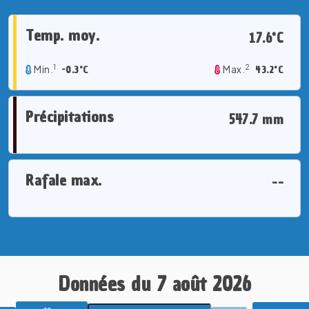
Temp. moy.
17.6°C
1
2
Min.
-0.3°C
Max.
43.2°C
Précipitations
547.7 mm
Rafale max.
--
Données du 7 août 2026