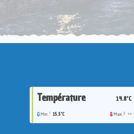
Température
14.8°C
1
2
Min.
15.5°C
Max.
--