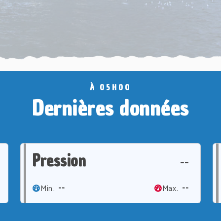
À 05H00
Dernières données
Pression
--
Min.
--
Max.
--