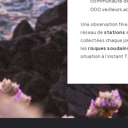
communauté de 
000 veilleurs ac
Une observation fine
réseau de
stations
e
collectées chaque jo
les
risques soudain
situation à l’instant T