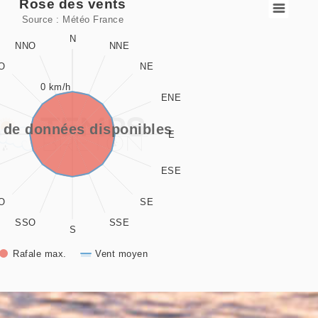
Rose des vents
Source : Météo France
 data series.
N
NNO
NNE
O
NE
es vents
0 km/h
ENE
playing values. Data ranges from 0 to 337.5.
playing values. Data ranges from -0.5 to 0.5.
 de données disponibles
E
ESE
O
SE
SSO
SSE
S
Rafale max.
Vent moyen