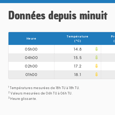
Données depuis minuit
Température
Pr
Heure
(°C)
05h00
14.8
04h00
15.5
02h00
17.2
01h00
18.1
1
Températures mesurées de 18h TU à 18h TU.
2
Valeurs mesurées de 06h TU à 06h TU.
3
Heure glissante.