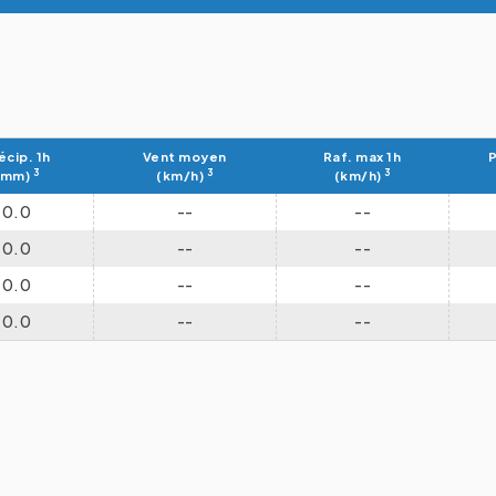
écip. 1h
Vent moyen
Raf. max 1h
P
3
3
3
(mm)
(km/h)
(km/h)
0.0
--
--
0.0
--
--
0.0
--
--
0.0
--
--