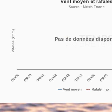
Vent moyen et rafale
Source : Météo France
Line chart with 2 lines.
Source : Météo France
View as data table, Vent moyen et rafales
Vitesse (km/h)
The chart has 1 X axis displaying categories.
Pas de données dispon
The chart has 1 Y axis displaying Vitesse (km/h). 
00h30
01h18
02h12
03h06
00h06
00h54
01h42
02h36
Vent moyen
Rafale max. 
End of interactive chart.