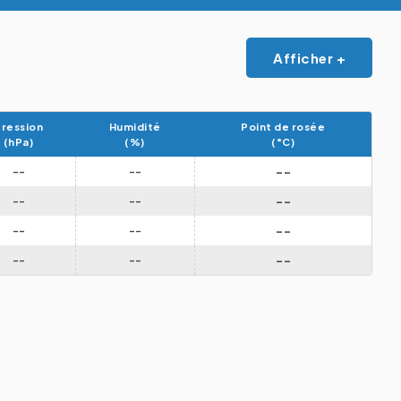
Afficher +
ression
Humidité
Point de rosée
(hPa)
(%)
(°C)
--
--
--
--
--
--
--
--
--
--
--
--