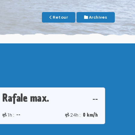
Retour
Archives
Rafale max.
--
1h :
--
24h :
0 km/h