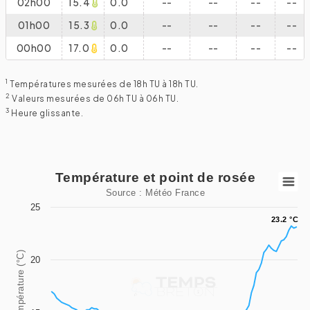
02h00
15.4
0.0
--
--
--
--
01h00
15.3
0.0
--
--
--
--
00h00
17.0
0.0
--
--
--
--
1
Températures mesurées de 18h TU à 18h TU.
2
Valeurs mesurées de 06h TU à 06h TU.
3
Heure glissante.
Température et point de rosée
Température et point de rosée
Source : Météo France
Line chart with 2 lines.
25
23.2 °C
23.2 °C
Source : Météo France
View as data table, Température et point de rosée
Température (°C)
20
The chart has 1 X axis displaying categories.
The chart has 1 Y axis displaying Température (°C). Data ra