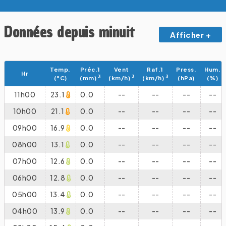
Données depuis minuit
Afficher +
Temp.
Préc.1
Vent
Raf.1
Press.
Hum.
Hr
3
3
3
(°C)
(mm)
(km/h)
(km/h)
(hPa)
(%)
11h00
23.1
0.0
--
--
--
--
10h00
21.1
0.0
--
--
--
--
09h00
16.9
0.0
--
--
--
--
08h00
13.1
0.0
--
--
--
--
07h00
12.6
0.0
--
--
--
--
06h00
12.8
0.0
--
--
--
--
05h00
13.4
0.0
--
--
--
--
04h00
13.9
0.0
--
--
--
--