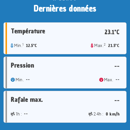
Dernières données
Température
23.1°C
1
2
Min.
12.5°C
Max.
21.5°C
Pression
--
Min.
--
Max.
--
Rafale max.
--
1h :
--
24h :
0 km/h