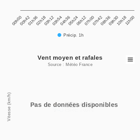
05h24
11h00
02h18
07h42
04h36
10h18
01h36
07h00
03h54
09h30
00h42
06h12
03h12
08h36
00h00
Précip. 1h
End of interactive chart.
Vent moyen et rafales
Vent moyen et rafales
Source : Météo France
Line chart with 2 lines.
Source : Météo France
View as data table, Vent moyen et rafales
Vitesse (km/h)
The chart has 1 X axis displaying categories.
Pas de données disponibles
The chart has 1 Y axis displaying Vitesse (km/h). Data rang