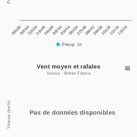
04h00
07h48
11h24
00h54
04h54
08h42
12h24
02h00
05h54
09h36
03h06
06h54
10h30
00h00
Précip. 1h
End of interactive chart.
Vent moyen et rafales
Vent moyen et rafales
Source : Météo France
Line chart with 2 lines.
Source : Météo France
View as data table, Vent moyen et rafales
Vitesse (km/h)
The chart has 1 X axis displaying categories.
Pas de données disponibles
The chart has 1 Y axis displaying Vitesse (km/h). Data rang