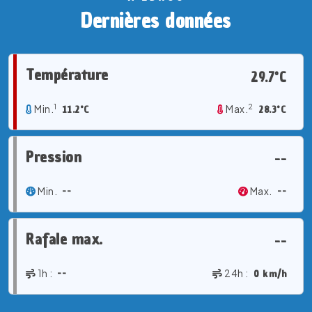
Dernières données
Température
29.7°C
1
2
Min.
11.2°C
Max.
28.3°C
Pression
--
Min.
--
Max.
--
Rafale max.
--
1h :
--
24h :
0 km/h