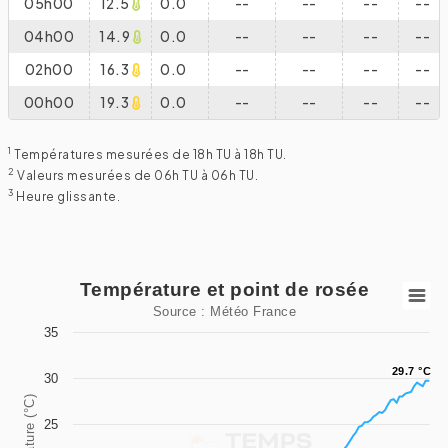
05h00
12.5
0.0
--
--
--
--
04h00
14.9
0.0
--
--
--
--
02h00
16.3
0.0
--
--
--
--
00h00
19.3
0.0
--
--
--
--
1
Températures mesurées de 18h TU à 18h TU.
2
Valeurs mesurées de 06h TU à 06h TU.
3
Heure glissante.
Température et point de rosée
Température et point de rosée
Source : Météo France
Line chart with 2 lines.
35
Source : Météo France
29.7 °C
29.7 °C
30
View as data table, Température et point de rosée
Température (°C)
The chart has 1 X axis displaying categories.
25
The chart has 1 Y axis displaying Température (°C). Data ra