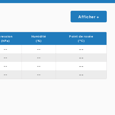
Afficher +
ression
Humidité
Point de rosée
(hPa)
(%)
(°C)
--
--
--
--
--
--
--
--
--
--
--
--