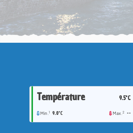
Température
9.5°C
1
2
Min.
9.0°C
Max.
--