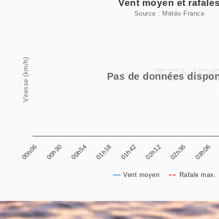
Vent moyen et rafale
Source : Météo France
Line chart with 2 lines.
Source : Météo France
View as data table, Vent moyen et rafales
Vitesse (km/h)
The chart has 1 X axis displaying categories.
Pas de données dispon
The chart has 1 Y axis displaying Vitesse (km/h). 
00h30
01h18
02h12
03h06
00h06
00h54
01h42
02h36
Vent moyen
Rafale max. 
End of interactive chart.