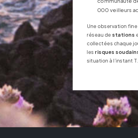
communauté de 
000 veilleurs ac
Une observation fine
réseau de
stations
e
collectées chaque jo
les
risques soudain
situation à l’instant T