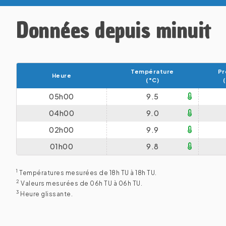
Données depuis minuit
Température
Pr
Heure
(°C)
05h00
9.5
04h00
9.0
02h00
9.9
01h00
9.8
1
Températures mesurées de 18h TU à 18h TU.
2
Valeurs mesurées de 06h TU à 06h TU.
3
Heure glissante.