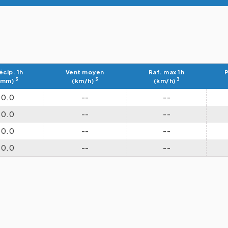
écip. 1h
Vent moyen
Raf. max 1h
P
3
3
3
(mm)
(km/h)
(km/h)
0.0
--
--
0.0
--
--
0.0
--
--
0.0
--
--