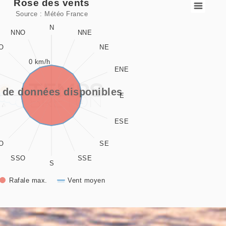
Rose des vents
Source : Météo France
 data series.
N
NNO
NNE
O
NE
es vents
0 km/h
ENE
playing values. Data ranges from 0 to 337.5.
playing values. Data ranges from -0.5 to 0.5.
 de données disponibles
E
ESE
O
SE
SSO
SSE
S
Rafale max.
Vent moyen