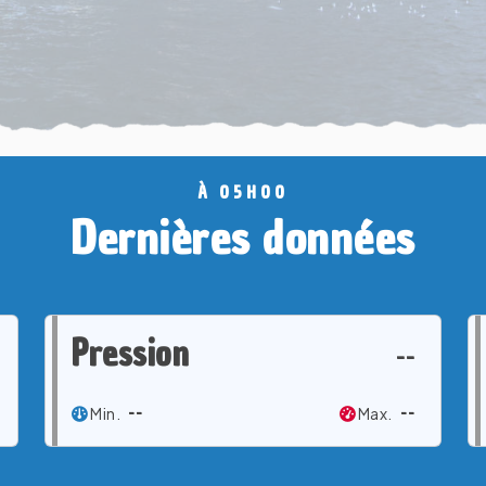
À 05H00
Dernières données
Pression
--
Min.
--
Max.
--