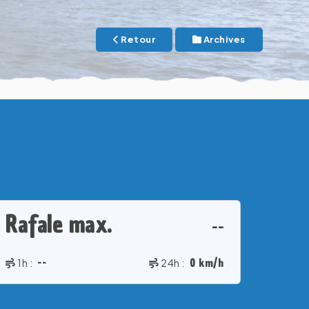
Retour
Archives
Rafale max.
--
1h :
--
24h :
0 km/h