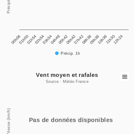
04h48
03h54
02h54
01h54
01h00
12h24
00h06
11h30
10h36
09h36
08h36
07h42
06h42
05h42
Précip. 1h
End of interactive chart.
Vent moyen et rafales
Vent moyen et rafales
Source : Météo France
Line chart with 2 lines.
Source : Météo France
View as data table, Vent moyen et rafales
Vitesse (km/h)
The chart has 1 X axis displaying categories.
Pas de données disponibles
The chart has 1 Y axis displaying Vitesse (km/h). Data rang