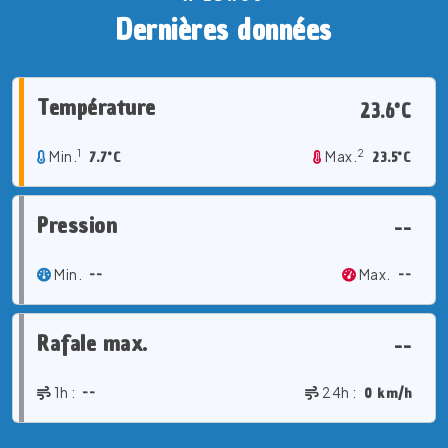
Dernières données
Température
23.6°C
1
2
Min.
7.7°C
Max.
23.5°C
Pression
--
Min.
--
Max.
--
Rafale max.
--
1h :
--
24h :
0 km/h