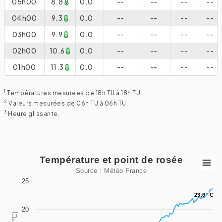
05h00
8.8
0.0
--
--
--
--
04h00
9.3
0.0
--
--
--
--
03h00
9.9
0.0
--
--
--
--
02h00
10.6
0.0
--
--
--
--
01h00
11.3
0.0
--
--
--
--
1
Températures mesurées de 18h TU à 18h TU.
2
Valeurs mesurées de 06h TU à 06h TU.
3
Heure glissante.
Température et point de rosée
Température et point de rosée
Source : Météo France
Line chart with 2 lines.
25
Source : Météo France
23.6 °C
23.6 °C
View as data table, Température et point de rosée
20
The chart has 1 X axis displaying categories.