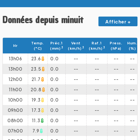
Données depuis minuit
Afficher +
Temp.
Préc.1
Vent
Raf.1
Press.
Hum.
Hr
3
3
3
(°C)
(mm)
(km/h)
(km/h)
(hPa)
(%)
13h06
23.6
0.0
--
--
--
--
13h00
23.5
0.0
--
--
--
--
12h00
21.7
0.0
--
--
--
--
11h00
20.8
0.0
--
--
--
--
10h00
19.3
0.0
--
--
--
--
09h00
17.3
0.0
--
--
--
--
08h00
11.3
0.0
--
--
--
--
07h00
7.9
0.0
--
--
--
--