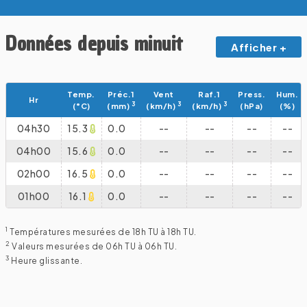
Données depuis minuit
Afficher +
Temp.
Préc.1
Vent
Raf.1
Press.
Hum.
Hr
3
3
3
(°C)
(mm)
(km/h)
(km/h)
(hPa)
(%)
04h30
15.3
0.0
--
--
--
--
04h00
15.6
0.0
--
--
--
--
02h00
16.5
0.0
--
--
--
--
01h00
16.1
0.0
--
--
--
--
1
Températures mesurées de 18h TU à 18h TU.
2
Valeurs mesurées de 06h TU à 06h TU.
3
Heure glissante.