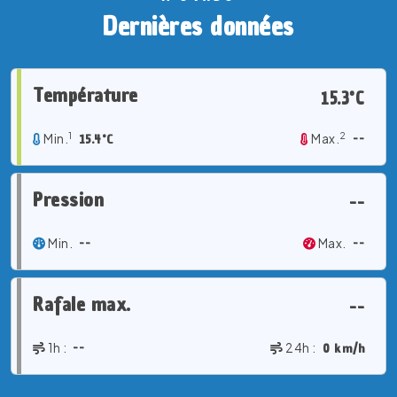
Dernières données
Température
15.3°C
1
2
Min.
15.4°C
Max.
--
Pression
--
Min.
--
Max.
--
Rafale max.
--
1h :
--
24h :
0 km/h