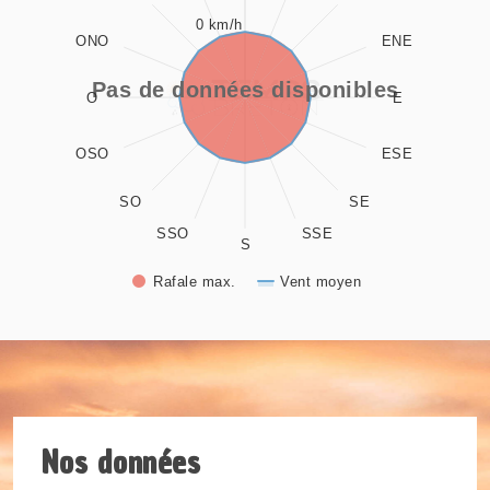
0 km/h
The chart has 1 X axis displaying values. Data ranges from 0
ONO
ENE
The chart has 1 Y axis displaying values. Data ranges from -
Pas de données disponibles
O
E
OSO
ESE
SO
SE
SSO
SSE
S
Rafale max.
Vent moyen
End of interactive chart.
Nos données