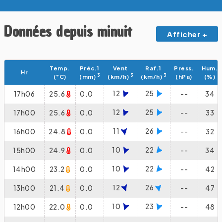
Données depuis minuit
Afficher +
Temp.
Préc.1
Vent
Raf.1
Press.
Hum.
Hr
3
3
3
(°C)
(mm)
(km/h)
(km/h)
(hPa)
(%)
12
25
17h06
25.6
0.0
--
34
12
25
17h00
25.6
0.0
--
33
11
26
16h00
24.8
0.0
--
32
10
22
15h00
24.9
0.0
--
34
10
22
14h00
23.2
0.0
--
42
12
26
13h00
21.4
0.0
--
47
10
23
12h00
22.0
0.0
--
48