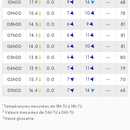
9
16
10h00
17.9
0.0
--
68
7
10
09h00
15.6
0.0
--
78
6
9
08h00
14.5
0.0
--
81
6
11
07h00
14.1
0.0
--
81
6
10
06h00
14.0
0.0
--
81
6
11
05h00
13.8
0.0
--
80
7
11
04h00
13.9
0.0
--
79
7
11
02h00
15.7
0.0
--
70
7
16
01h00
16.4
0.0
--
65
1
Températures mesurées de 18h TU à 18h TU.
2
Valeurs mesurées de 06h TU à 06h TU.
3
Heure glissante.