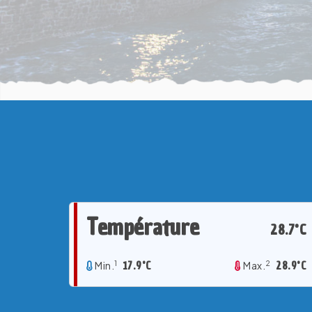
Température
28.7°C
1
2
Min.
17.9°C
Max.
28.9°C