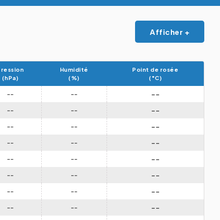
Afficher +
ression
Humidité
Point de rosée
(hPa)
(%)
(°C)
--
--
--
--
--
--
--
--
--
--
--
--
--
--
--
--
--
--
--
--
--
--
--
--