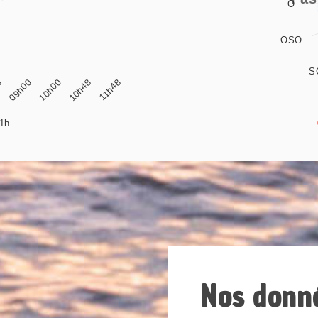
O
OSO
S
11h48
6
09h00
10h00
10h48
1h
End of interactive chart.
Nos donn