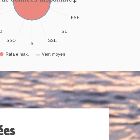
E
ESE
O
SE
SSO
SSE
S
Rafale max.
Vent moyen
ées