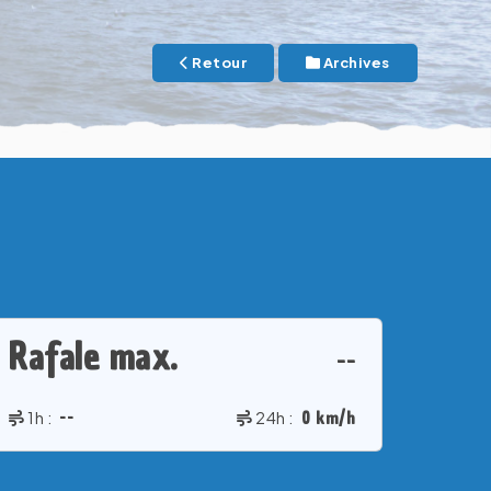
Retour
Archives
Rafale max.
--
1h :
--
24h :
0 km/h