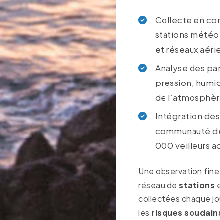
Collecte en co
stations météo,
et réseaux aéri
Analyse des par
pression, humid
de l’atmosphè
Intégration des
communauté de 
000 veilleurs ac
Une observation fine
réseau de
stations
e
collectées chaque jo
les
risques soudain