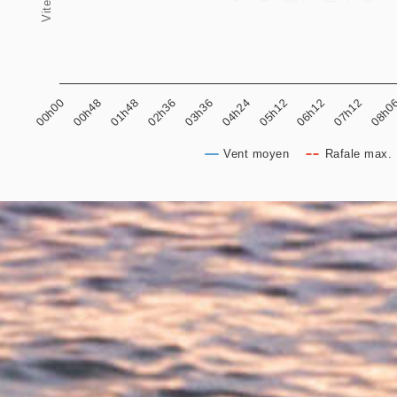
05h12
00h00
06h12
00h48
07h12
01h48
08h0
02h36
03h36
04h24
Vent moyen
Rafale max. 
End of interactive chart.