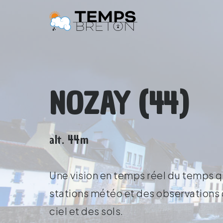
NOZAY (44)
alt. 44m
Une vision en temps réel du temps qu
stations météo et des observations d
ciel et des sols.