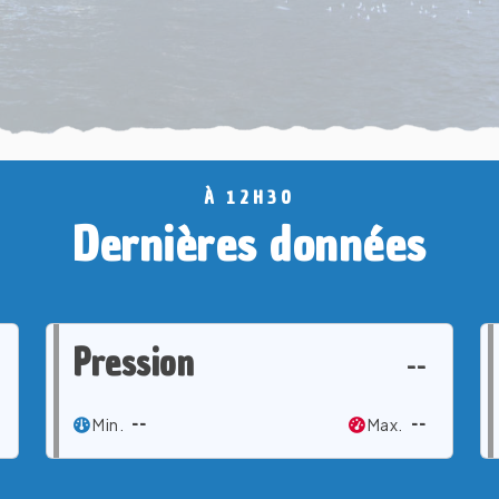
À 12H30
Dernières données
Pression
--
Min.
--
Max.
--