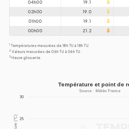
04h00
19.1
02h00
19.0
01h00
19.1
00h00
21.2
1
Températures mesurées de 18h TU à 18h TU.
2
Valeurs mesurées de 06h TU à 06h TU.
3
Heure glissante.
Température et point de rosée
Température et point de 
Source : Météo France
Line chart with 2 lines.
30
Source : Météo France
View as data table, Température et point de rosée
25
The chart has 1 X axis displaying categories.