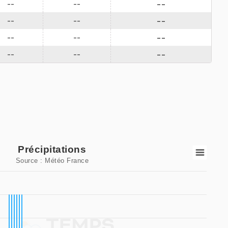
--
--
--
--
--
--
--
--
--
--
--
--
Précipitations
Source : Météo France
itations
playing categories.