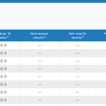
écip. 1h
Vent moyen
Raf. max 1h
P
3
3
3
(mm)
(km/h)
(km/h)
0.0
--
--
0.0
--
--
0.0
--
--
0.0
--
--
0.0
--
--
0.0
--
--
0.0
--
--
0.0
--
--