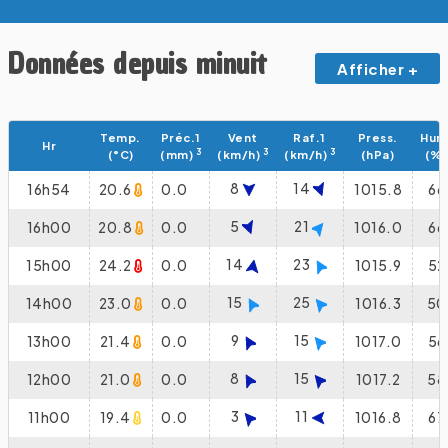
Données depuis minuit
Afficher +
Temp.
Préc.1
Vent
Raf.1
Press.
Hum
Hr
3
3
3
(°C)
(mm)
(km/h)
(km/h)
(hPa)
(%)
8
14
16h54
20.6
0.0
1015.8
66
5
21
16h00
20.8
0.0
1016.0
66
14
23
15h00
24.2
0.0
1015.9
52
15
25
14h00
23.0
0.0
1016.3
50
9
15
13h00
21.4
0.0
1017.0
56
8
15
12h00
21.0
0.0
1017.2
58
3
11
11h00
19.4
0.0
1016.8
67