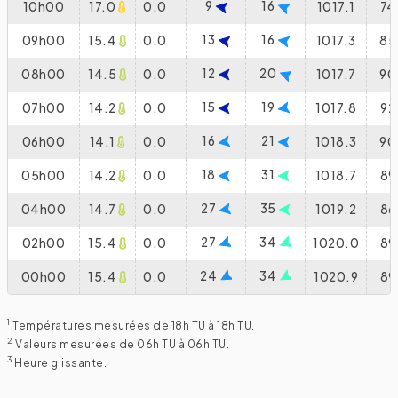
9
16
10h00
17.0
0.0
1017.1
74
13
16
09h00
15.4
0.0
1017.3
85
12
20
08h00
14.5
0.0
1017.7
90
15
19
07h00
14.2
0.0
1017.8
92
16
21
06h00
14.1
0.0
1018.3
90
18
31
05h00
14.2
0.0
1018.7
89
27
35
04h00
14.7
0.0
1019.2
86
27
34
02h00
15.4
0.0
1020.0
89
24
34
00h00
15.4
0.0
1020.9
89
1
Températures mesurées de 18h TU à 18h TU.
2
Valeurs mesurées de 06h TU à 06h TU.
3
Heure glissante.