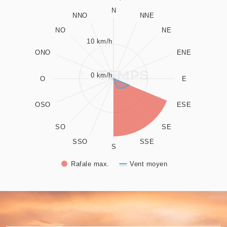
Combination chart with 2 data series.
N
NNO
NNE
Source : Temps Breton
NO
NE
View as data table, Rose des vents
10 km/h
The chart has 1 X axis displaying values. Data ranges from 0
ONO
ENE
The chart has 1 Y axis displaying values. Data ranges from 0
0 km/h
O
E
OSO
ESE
SO
SE
SSO
SSE
S
Rafale max.
Vent moyen
End of interactive chart.