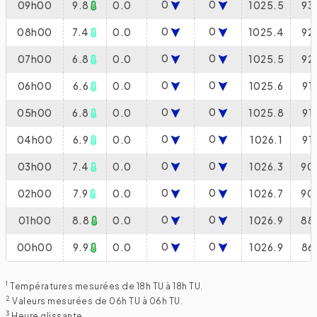
0
0
09h00
9.8
0.0
1025.5
93
0
0
08h00
7.4
0.0
1025.4
92
0
0
07h00
6.8
0.0
1025.5
92
0
0
06h00
6.6
0.0
1025.6
91
0
0
05h00
6.8
0.0
1025.8
91
0
0
04h00
6.9
0.0
1026.1
91
0
0
03h00
7.4
0.0
1026.3
90
0
0
02h00
7.9
0.0
1026.7
90
0
0
01h00
8.8
0.0
1026.9
88
0
0
00h00
9.9
0.0
1026.9
86
1
Températures mesurées de 18h TU à 18h TU.
2
Valeurs mesurées de 06h TU à 06h TU.
3
Heure glissante.