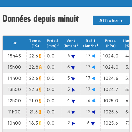
Données depuis minuit
Afficher +
Temp.
Préc.1
Vent
Raf.1
Press.
Hum
Hr
3
3
3
(°C)
(mm)
(km/h)
(km/h)
(hPa)
(%)
6
17
15h45
22.6
0.0
1024.0
48
5
17
15h00
22.8
0.0
1024.0
52
5
17
14h00
22.6
0.0
1024.6
55
5
17
13h00
22.3
0.0
1024.7
55
4
16
12h00
21.0
0.0
1025.0
61
3
12
11h00
21.6
0.0
1025.6
55
2
6
10h00
18.3
0.0
1025.6
77