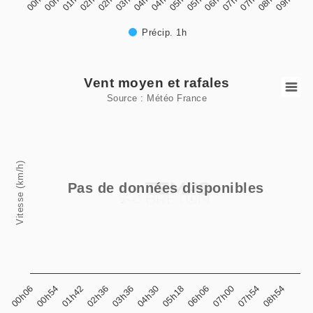
Précip. 1h
End of interactive chart.
Vent moyen et rafales
Vent moyen et rafales
Source : Météo France
Line chart with 2 lines.
Source : Météo France
View as data table, Vent moyen et rafales
Vitesse (km/h)
The chart has 1 X axis displaying categories.
Pas de données disponibles
The chart has 1 Y axis displaying Vitesse (km/h). Data rang
00h06
00h54
01h42
02h36
03h36
04h30
05h18
06h06
07h00
07h54
08h54