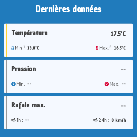
Dernières données
Température
17.5°C
1
2
Min.
13.8°C
Max.
16.5°C
Pression
--
Min.
--
Max.
--
Rafale max.
--
1h :
--
24h :
0 km/h