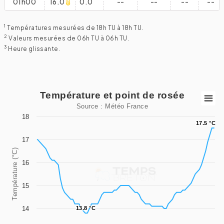
01h00
16.0
0.0
--
--
--
--
1
Températures mesurées de 18h TU à 18h TU.
2
Valeurs mesurées de 06h TU à 06h TU.
3
Heure glissante.
Température et point de rosée
Température et point de rosée
Source : Météo France
Line chart with 2 lines.
18
17.5 °C
17.5 °C
Source : Météo France
17
View as data table, Température et point de rosée
Température (°C)
The chart has 1 X axis displaying categories.
16
The chart has 1 Y axis displaying Température (°C). Data ra
15
14
13.8 °C
13.8 °C