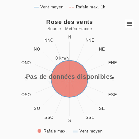
Vent moyen
Rafale max. 1h
End of interactive chart.
Rose des vents
Rose des vents
Source : Météo France
Combination chart with 2 data series.
N
NNO
NNE
Source : Météo France
NO
NE
View as data table, Rose des vents
0 km/h
The chart has 1 X axis displaying values. Data ranges from 0
ONO
ENE
The chart has 1 Y axis displaying values. Data ranges from -
Pas de données disponibles
O
E
OSO
ESE
SO
SE
SSO
SSE
S
Rafale max.
Vent moyen