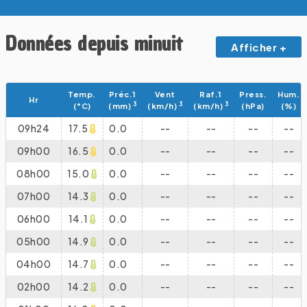
Données depuis minuit
Afficher +
Temp.
Préc.1
Vent
Raf.1
Press.
Hum.
Hr
3
3
3
(°C)
(mm)
(km/h)
(km/h)
(hPa)
(%)
09h24
17.5
0.0
--
--
--
--
09h00
16.5
0.0
--
--
--
--
08h00
15.0
0.0
--
--
--
--
07h00
14.3
0.0
--
--
--
--
06h00
14.1
0.0
--
--
--
--
05h00
14.9
0.0
--
--
--
--
04h00
14.7
0.0
--
--
--
--
02h00
14.2
0.0
--
--
--
--