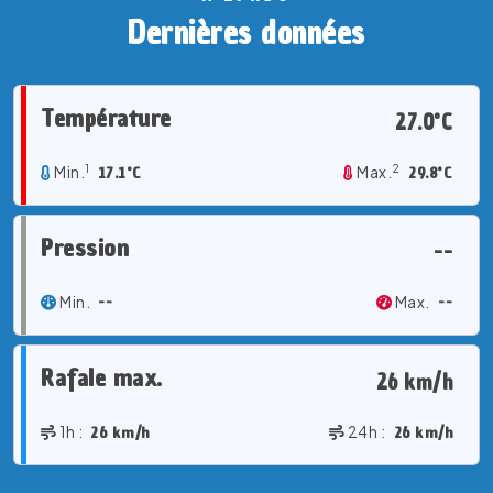
Dernières données
Température
27.0°C
1
2
Min.
17.1°C
Max.
29.8°C
Pression
--
Min.
--
Max.
--
Rafale max.
26 km/h
1h :
26 km/h
24h :
26 km/h