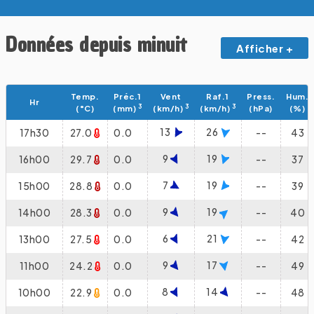
Données depuis minuit
Afficher +
Temp.
Préc.1
Vent
Raf.1
Press.
Hum.
Hr
3
3
3
(°C)
(mm)
(km/h)
(km/h)
(hPa)
(%)
13
26
17h30
27.0
0.0
--
43
9
19
16h00
29.7
0.0
--
37
7
19
15h00
28.8
0.0
--
39
9
19
14h00
28.3
0.0
--
40
6
21
13h00
27.5
0.0
--
42
9
17
11h00
24.2
0.0
--
49
8
14
10h00
22.9
0.0
--
48