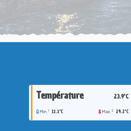
Température
23.9°C
1
2
Min.
11.1°C
Max.
24.2°C