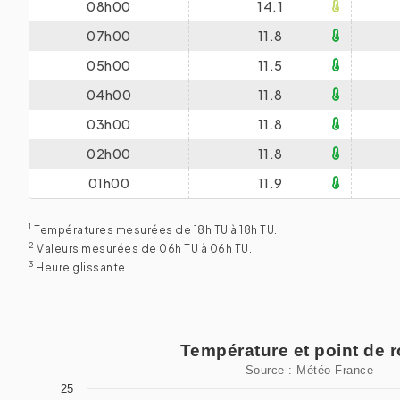
08h00
14.1
07h00
11.8
05h00
11.5
04h00
11.8
03h00
11.8
02h00
11.8
01h00
11.9
1
Températures mesurées de 18h TU à 18h TU.
2
Valeurs mesurées de 06h TU à 06h TU.
3
Heure glissante.
Température et point de rosée
Température et point de 
Source : Météo France
Line chart with 2 lines.
25