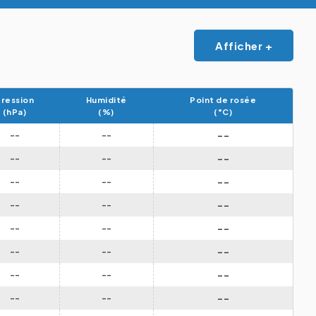
Afficher +
ression
Humidité
Point de rosée
(hPa)
(%)
(°C)
--
--
--
--
--
--
--
--
--
--
--
--
--
--
--
--
--
--
--
--
--
--
--
--