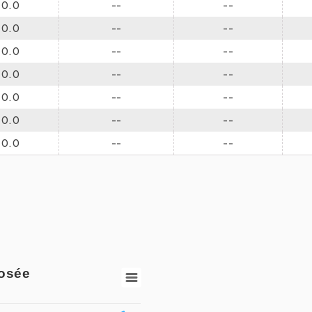
0.0
--
--
0.0
--
--
0.0
--
--
0.0
--
--
0.0
--
--
0.0
--
--
0.0
--
--
Précipitations
rosée
Bar chart with 149 bars.