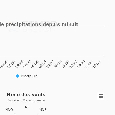
itations
playing categories.
e précipitations depuis minuit
splaying Précipitations (mm). Data ranges from -0.5 to 
11h06
07h42
8
13h30
10h12
06h48
12h42
09h24
05h54
15h24
11h54
08h30
05h06
14h24
Précip. 1h
Rose des vents
Source : Météo France
 data series.
N
NNO
NNE