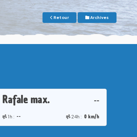
Retour
Archives
Rafale max.
--
1h :
--
24h :
0 km/h