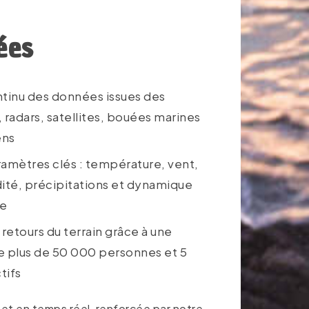
ées
ntinu des données issues des
 radars, satellites, bouées marines
ens
amètres clés : température, vent,
ité, précipitations et dynamique
re
 retours du terrain grâce à une
plus de 50 000 personnes et 5
tifs
 et en temps réel, renforcée par notre