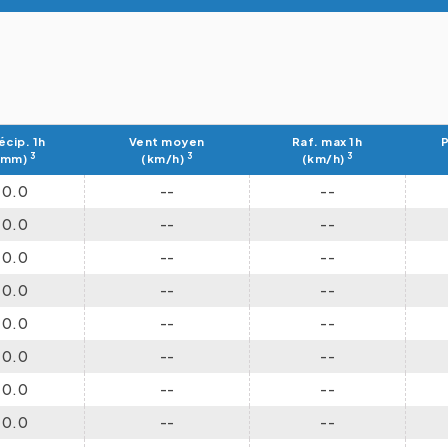
écip. 1h
Vent moyen
Raf. max 1h
P
3
3
3
(mm)
(km/h)
(km/h)
0.0
--
--
0.0
--
--
0.0
--
--
0.0
--
--
0.0
--
--
0.0
--
--
0.0
--
--
0.0
--
--