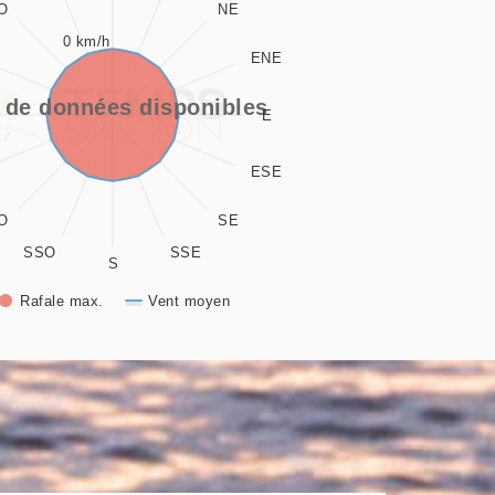
O
NE
es vents
0 km/h
ENE
playing values. Data ranges from 0 to 337.5.
playing values. Data ranges from -0.5 to 0.5.
 de données disponibles
E
ESE
O
SE
SSO
SSE
S
Rafale max.
Vent moyen