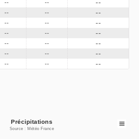
--
--
--
--
--
--
--
--
--
--
--
--
--
--
--
--
--
--
--
--
--
Précipitations
Source : Météo France