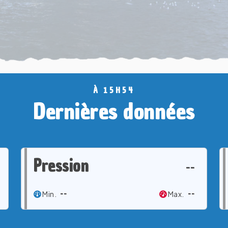
À 15H54
Dernières données
Pression
--
Min.
--
Max.
--