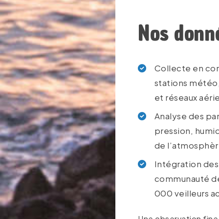
Nos donn
Collecte en co
stations météo,
et réseaux aéri
Analyse des par
pression, humid
de l’atmosphè
Intégration des
communauté de 
000 veilleurs ac
Une observation fine