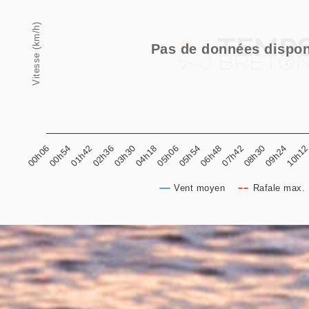
View as data table, Vent moyen et rafales
Vitesse (km/h)
The chart has 1 X axis displaying categories.
Pas de données dispon
The chart has 1 Y axis displaying Vitesse (km/h). 
10h1
05h06
07h42
00h06
02h36
08h30
05h54
00h54
03h30
09h24
04h18
06h48
01h42
Vent moyen
Rafale max. 
End of interactive chart.