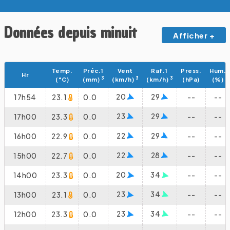
Données depuis minuit
Afficher +
Temp.
Préc.1
Vent
Raf.1
Press.
Hum.
Hr
3
3
3
(°C)
(mm)
(km/h)
(km/h)
(hPa)
(%)
20
29
17h54
23.1
0.0
--
--
23
29
17h00
23.3
0.0
--
--
22
29
16h00
22.9
0.0
--
--
22
28
15h00
22.7
0.0
--
--
20
34
14h00
23.3
0.0
--
--
23
34
13h00
23.1
0.0
--
--
23
34
12h00
23.3
0.0
--
--