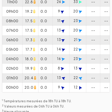
26
33
11h00
22.8
0.0
--
--
9
20
09h00
19.2
0.0
--
--
11
23
08h00
17.5
0.0
--
--
13
20
07h00
17.5
0.0
--
--
13
21
06h00
17.3
0.0
--
--
14
22
05h00
17.7
0.0
--
--
16
23
04h00
18.0
0.0
--
--
8
13
02h00
19.9
0.0
--
--
13
22
01h00
20.4
0.0
--
--
9
12
00h00
20.0
0.0
--
--
1
Températures mesurées de 18h TU à 18h TU.
2
Valeurs mesurées de 06h TU à 06h TU.
3
Heure glissante.