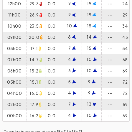
9
19
12h00
29.3
0.0
--
24
9
19
11h00
26.9
0.0
--
29
10
18
10h00
23.5
0.0
--
34
8
14
09h00
20.0
0.0
--
43
7
15
08h00
17.1
0.0
--
54
4
10
07h00
14.7
0.0
--
68
6
10
06h00
15.2
0.0
--
69
5
9
05h00
15.1
0.0
--
72
4
9
04h00
16.0
0.0
--
72
7
13
02h00
17.9
0.0
--
59
4
10
00h00
16.2
0.0
--
69
1
Températures mesurées de 18h TU à 18h TU.