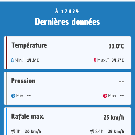
À 17H24
Dernières données
Température
33.0°C
1
2
Min.
14.6°C
Max.
34.7°C
Pression
--
Min.
--
Max.
--
Rafale max.
25 km/h
1h :
26 km/h
24h :
28 km/h