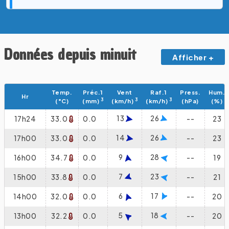
Données depuis minuit
Afficher +
Temp.
Préc.1
Vent
Raf.1
Press.
Hum.
Hr
3
3
3
(°C)
(mm)
(km/h)
(km/h)
(hPa)
(%)
13
26
17h24
33.0
0.0
--
23
14
26
17h00
33.0
0.0
--
23
9
28
16h00
34.7
0.0
--
19
7
23
15h00
33.8
0.0
--
21
6
17
14h00
32.0
0.0
--
20
5
18
13h00
32.2
0.0
--
20