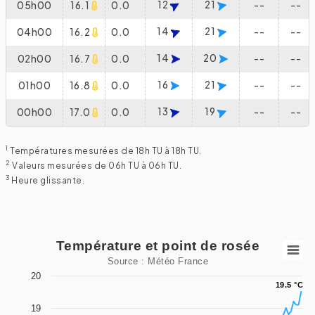
12
21
05h00
16.1
0.0
--
--
14
21
04h00
16.2
0.0
--
--
14
20
02h00
16.7
0.0
--
--
16
21
01h00
16.8
0.0
--
--
13
19
00h00
17.0
0.0
--
--
1
Températures mesurées de 18h TU à 18h TU.
2
Valeurs mesurées de 06h TU à 06h TU.
3
Heure glissante.
Température et point de rosée
Température et point de rosée
Source : Météo France
Line chart with 2 lines.
20
19.5 °C
19.5 °C
Source : Météo France
19
View as data table, Température et point de rosée