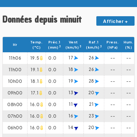
Données depuis minuit
Afficher +
Temp.
Préc.1
Vent
Raf.1
Press.
Hum.
Hr
3
3
3
(°C)
(mm)
(km/h)
(km/h)
(hPa)
(%)
17
26
11h06
19.5
0.0
--
--
18
26
11h00
19.1
0.0
--
--
19
28
10h00
18.1
0.0
--
--
13
20
09h00
17.1
0.0
--
--
11
21
08h00
16.0
0.0
--
--
16
23
07h00
16.0
0.0
--
--
14
20
06h00
16.0
0.0
--
--