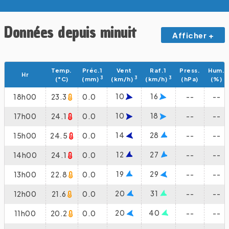
Données depuis minuit
Afficher +
Temp.
Préc.1
Vent
Raf.1
Press.
Hum.
Hr
3
3
3
(°C)
(mm)
(km/h)
(km/h)
(hPa)
(%)
10
16
18h00
23.3
0.0
--
--
10
18
17h00
24.1
0.0
--
--
14
28
15h00
24.5
0.0
--
--
12
27
14h00
24.1
0.0
--
--
19
29
13h00
22.8
0.0
--
--
20
31
12h00
21.6
0.0
--
--
20
40
11h00
20.2
0.0
--
--