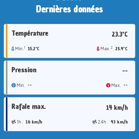
Dernières données
Température
23.3°C
1
2
Min.
15.2°C
Max.
25.4°C
Pression
--
Min.
--
Max.
--
Rafale max.
14 km/h
1h :
16 km/h
24h :
43 km/h