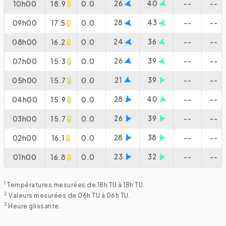
26
40
10h00
18.9
0.0
--
--
28
43
09h00
17.5
0.0
--
--
24
36
08h00
16.2
0.0
--
--
26
39
07h00
15.3
0.0
--
--
21
39
05h00
15.7
0.0
--
--
28
40
04h00
15.9
0.0
--
--
26
39
03h00
15.7
0.0
--
--
28
38
02h00
16.1
0.0
--
--
23
32
01h00
16.8
0.0
--
--
1
Températures mesurées de 18h TU à 18h TU.
2
Valeurs mesurées de 06h TU à 06h TU.
3
Heure glissante.