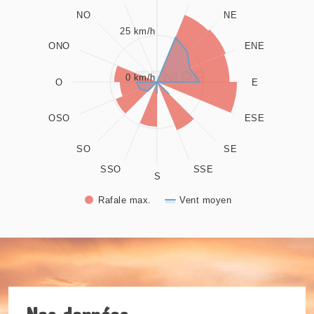
NO
NE
View as data table, Rose des vents
25 km/h
The chart has 1 X axis displaying values. Data ranges from 0
ONO
ENE
The chart has 1 Y axis displaying values. Data ranges from 0
0 km/h
O
E
OSO
ESE
SO
SE
SSO
SSE
S
Rafale max.
Vent moyen
End of interactive chart.