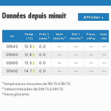
Données depuis minuit
Afficher +
Temp.
Préc.1
Vent
Raf.1
Press.
Hum.
Hr
3
3
3
(°C)
(mm)
(km/h)
(km/h)
(hPa)
(%)
03h42
12.5
0.0
--
--
--
--
03h00
12.8
0.0
--
--
--
--
02h00
13.5
0.0
--
--
--
--
01h00
14.7
0.0
--
--
--
--
1
Températures mesurées de 18h TU à 18h TU.
2
Valeurs mesurées de 06h TU à 06h TU.
3
Heure glissante.