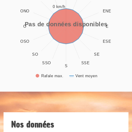
0 km/h
The chart has 1 X axis displaying values. Data ranges from 0
ONO
ENE
The chart has 1 Y axis displaying values. Data ranges from -
Pas de données disponibles
O
E
OSO
ESE
SO
SE
SSO
SSE
S
Rafale max.
Vent moyen
End of interactive chart.
Nos données