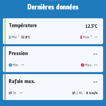
Dernières données
Température
12.5°C
1
2
Min.
12.8°C
Max.
--
Pression
--
Min.
--
Max.
--
Rafale max.
--
1h :
--
24h :
0 km/h