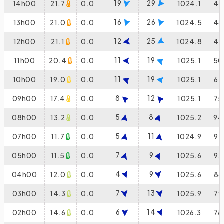
19
29
14h00
21.7
0.0
1024.1
46
16
26
13h00
21.0
0.0
1024.5
48
12
25
12h00
21.1
0.0
1024.8
43
11
19
11h00
20.4
0.0
1025.1
50
11
19
10h00
19.0
0.0
1025.1
62
8
12
09h00
17.4
0.0
1025.1
75
5
8
08h00
13.2
0.0
1025.2
94
5
11
07h00
11.7
0.0
1024.9
92
7
9
05h00
11.5
0.0
1025.6
93
4
9
04h00
12.0
0.0
1025.6
86
7
13
03h00
14.3
0.0
1025.9
79
6
14
02h00
14.6
0.0
1026.3
78