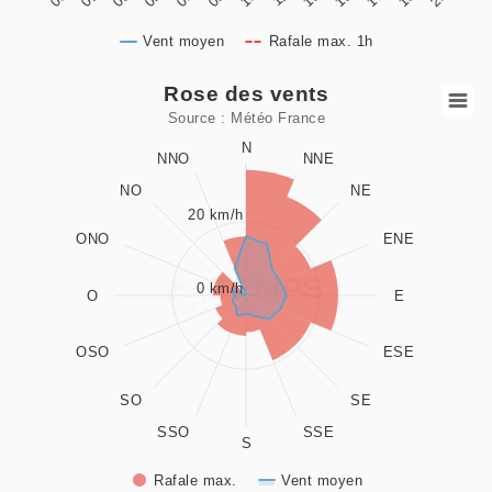
Vent moyen
Rafale max. 1h
End of interactive chart.
Rose des vents
Rose des vents
Source : Météo France
Combination chart with 2 data series.
N
NNO
NNE
Source : Météo France
NO
NE
View as data table, Rose des vents
20 km/h
The chart has 1 X axis displaying values. Data ranges from 0
ONO
ENE
The chart has 1 Y axis displaying values. Data ranges from 0
0 km/h
O
E
OSO
ESE
SO
SE
SSO
SSE
S
Rafale max.
Vent moyen