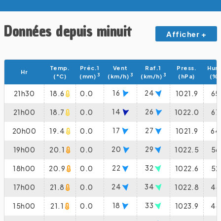
Données depuis minuit
Afficher +
Temp.
Préc.1
Vent
Raf.1
Press.
Hum
Hr
3
3
3
(°C)
(mm)
(km/h)
(km/h)
(hPa)
(%)
16
24
21h30
18.6
0.0
1021.9
65
14
26
21h00
18.7
0.0
1022.0
67
17
27
20h00
19.4
0.0
1021.9
64
20
29
19h00
20.1
0.0
1022.5
56
22
32
18h00
20.9
0.0
1022.6
52
24
34
17h00
21.8
0.0
1022.8
46
18
33
15h00
21.1
0.0
1023.9
46