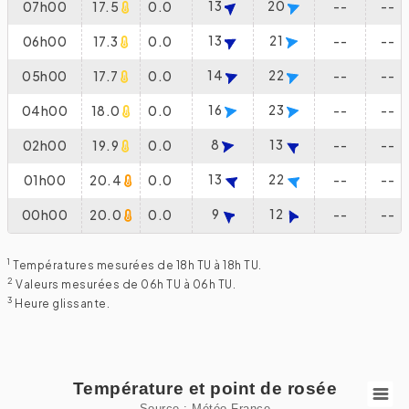
13
20
07h00
17.5
0.0
--
--
13
21
06h00
17.3
0.0
--
--
14
22
05h00
17.7
0.0
--
--
16
23
04h00
18.0
0.0
--
--
8
13
02h00
19.9
0.0
--
--
13
22
01h00
20.4
0.0
--
--
9
12
00h00
20.0
0.0
--
--
1
Températures mesurées de 18h TU à 18h TU.
2
Valeurs mesurées de 06h TU à 06h TU.
3
Heure glissante.
Température et point de rosée
Température et point de rosée
Source : Météo France