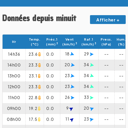
Données depuis minuit
Afficher +
Temp.
Préc.1
Vent
Raf.1
Press.
Hum.
Hr
3
3
3
(°C)
(mm)
(km/h)
(km/h)
(hPa)
(%)
18
29
14h36
23.6
0.0
--
--
20
34
14h00
23.3
0.0
--
--
23
34
13h00
23.1
0.0
--
--
23
34
12h00
23.3
0.0
--
--
26
33
11h00
22.8
0.0
--
--
9
20
09h00
19.2
0.0
--
--
11
23
08h00
17.5
0.0
--
--