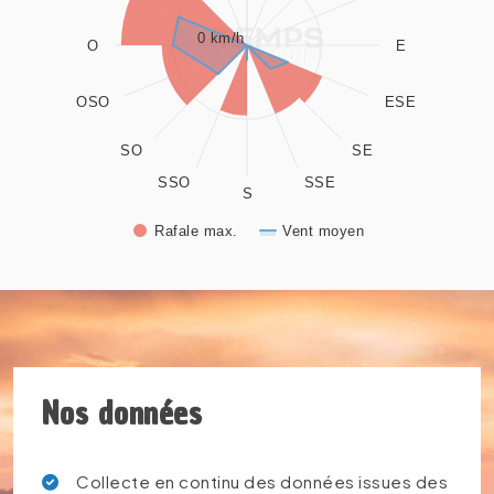
The chart has 1 Y axis displaying values. Data ranges from 0
0 km/h
O
E
OSO
ESE
SO
SE
SSO
SSE
S
Rafale max.
Vent moyen
End of interactive chart.
Nos données
Collecte en continu des données issues des