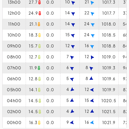
10
21
13h00
27.7
0.0
1017.3
31
14
22
12h00
24.9
0.0
1017.7
37
14
24
11h00
21.1
0.0
1018.0
54
15
24
10h00
18.3
0.0
1018.5
68
12
16
09h00
15.7
0.0
1018.8
84
7
12
08h00
12.7
0.0
1019.0
94
6
8
07h00
11.9
0.0
1019.3
96
5
8
06h00
12.8
0.0
1019.6
93
4
12
05h00
14.1
0.0
1019.9
87
5
15
04h00
14.5
0.0
1020.5
86
4
12
02h00
14.5
0.0
1021.5
82
9
16
00h00
16.3
0.0
1021.9
72