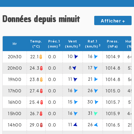
Données depuis minuit
Afficher +
Temp.
Préc.1
Vent
Raf.1
Press.
Hum
Hr
3
3
3
(°C)
(mm)
(km/h)
(km/h)
(hPa)
(%)
10
16
20h30
22.1
0.0
1014.9
64
8
17
20h00
24.3
0.0
1014.8
57
11
21
19h00
23.8
0.0
1014.8
56
16
26
17h00
27.4
0.0
1015.0
45
15
30
16h00
25.4
0.0
1015.7
51
16
31
15h00
26.7
0.0
1015.9
44
11
26
14h00
29.0
0.0
1016.5
25