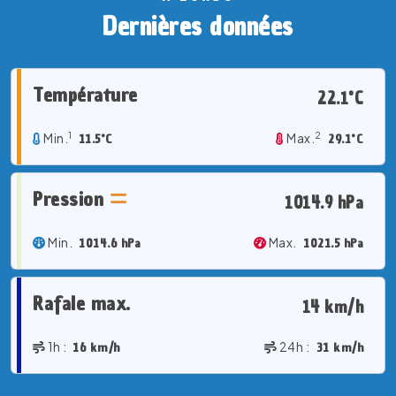
Dernières données
Température
22.1°C
1
2
Min.
11.5°C
Max.
29.1°C
Pression
1014.9 hPa
Min.
1014.6 hPa
Max.
1021.5 hPa
Rafale max.
14 km/h
1h :
16 km/h
24h :
31 km/h