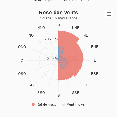
End of interactive chart.
Rose des vents
Rose des vents
Source : Météo France
Combination chart with 2 data series.
N
NNO
NNE
Source : Météo France
NO
NE
View as data table, Rose des vents
20 km/h
The chart has 1 X axis displaying values. Data ranges from 0
ONO
ENE
The chart has 1 Y axis displaying values. Data ranges from 0
0 km/h
O
E
OSO
ESE
SO
SE
SSO
SSE
S
Rafale max.
Vent moyen
End of interactive chart.