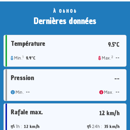
À 06H06
Dernières données
Température
9.5°C
1
2
Min.
9.4°C
Max.
--
Pression
--
Min.
--
Max.
--
Rafale max.
12 km/h
1h :
12 km/h
24h :
35 km/h