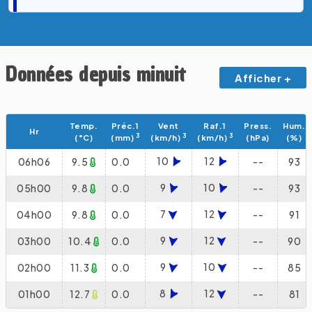
Données depuis minuit
Afficher +
Temp.
Préc.1
Vent
Raf.1
Press.
Hum.
Hr
3
3
3
(°C)
(mm)
(km/h)
(km/h)
(hPa)
(%)
10
12
06h06
9.5
0.0
--
93
9
10
05h00
9.8
0.0
--
93
7
12
04h00
9.8
0.0
--
91
9
12
03h00
10.4
0.0
--
90
9
10
02h00
11.3
0.0
--
85
8
12
01h00
12.7
0.0
--
81