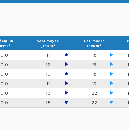
écip. 1h
Vent moyen
Raf. max 1h
P
3
3
3
(mm)
(km/h)
(km/h)
0.0
11
18
0.0
12
19
0.0
10
18
0.0
11
19
0.0
13
22
0.0
15
22