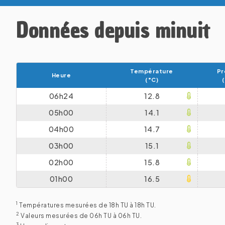
Données depuis minuit
Température
Pr
Heure
(°C)
06h24
12.8
05h00
14.1
04h00
14.7
03h00
15.1
02h00
15.8
01h00
16.5
1
Températures mesurées de 18h TU à 18h TU.
2
Valeurs mesurées de 06h TU à 06h TU.
3