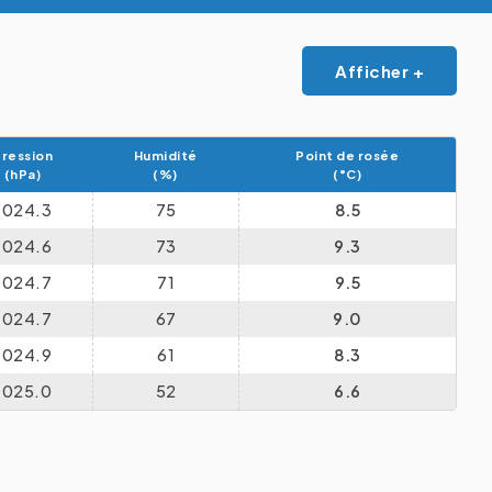
Afficher +
ression
Humidité
Point de rosée
(hPa)
(%)
(°C)
1024.3
75
8.5
1024.6
73
9.3
1024.7
71
9.5
1024.7
67
9.0
1024.9
61
8.3
1025.0
52
6.6