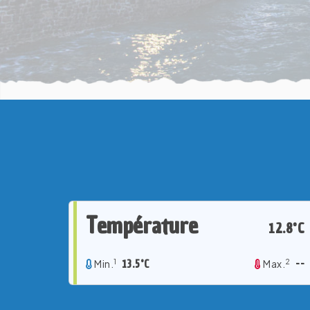
Température
12.8°C
1
2
Min.
13.5°C
Max.
--