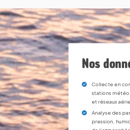
End of interactive chart.
Nos donn
Collecte en co
stations météo,
et réseaux aéri
Analyse des par
pression, humid
de l’atmosphè