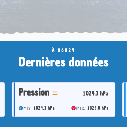
À 06H24
Dernières données
Pression
1024.3 hPa
Min.
1024.3 hPa
Max.
1025.0 hPa