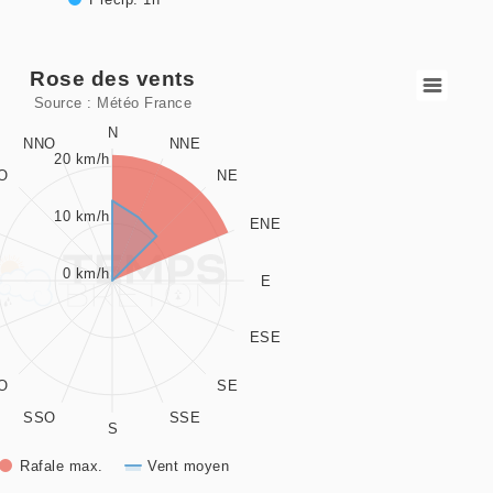
Rose des vents
Source : Météo France
 data series.
N
NNO
NNE
20 km/h
O
NE
es vents
10 km/h
ENE
playing values. Data ranges from 0 to 337.5.
playing values. Data ranges from 0 to 22.
0 km/h
E
ESE
O
SE
SSO
SSE
S
Rafale max.
Vent moyen