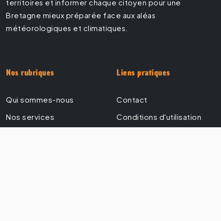
territoires et informer chaque citoyen pour une
Bretagne mieux préparée face aux aléas
météorologiques et climatiques.
Nos rubriques
Liens pratiques
Qui sommes-nous
Contact
Nos services
Conditions d'utilisation
Prévisions
Politique de
confidentialité
Observations
Mentions légales
Le climat Breton
Légendes
Actualités
Accès privé